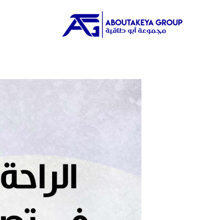
خطي
لى
لمحتوى